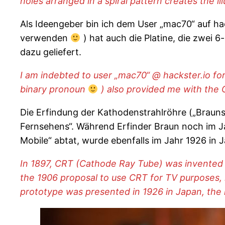
holes arranged in a spiral pattern creates the i
Als Ideengeber bin ich dem User „mac70“ auf ha
verwenden
) hat auch die Platine, die zwei 
dazu geliefert.
I am indebted to user „mac70“ @ hackster.io for 
binary pronoun
) also provided me with the 
Die Erfindung der Kathodenstrahlröhre („Brauns
Fernsehens“. Während Erfinder Braun noch im J
Mobile“ abtat, wurde ebenfalls im Jahr 1926 in J
In 1897, CRT (Cathode Ray Tube) was invented a
the 1906 proposal to use CRT for TV purposes, 
prototype was presented in 1926 in Japan, the re