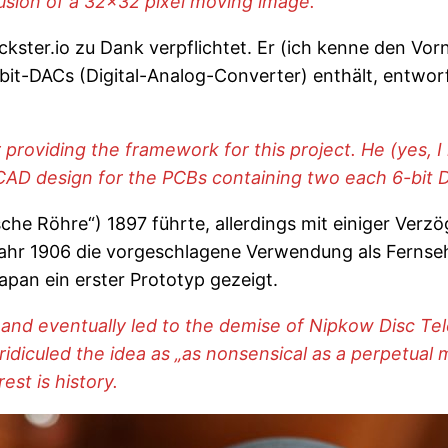
llusion of a 32×32 pixel moving image.
ckster.io zu Dank verpflichtet. Er (ich kenne den V
6-bit-DACs (Digital-Analog-Converter) enthält, entwo
providing the framework for this project. He (yes, I
CAD design for the PCBs containing two each 6-bit D
che Röhre“) 1897 führte, allerdings mit einiger Ve
ahr 1906 die vorgeschlagene Verwendung als Fernseh
apan ein erster Prototyp gezeigt.
nd eventually led to the demise of Nipkow Disc Tele
ridiculed the idea as „as nonsensical as a perpetual
st is history.