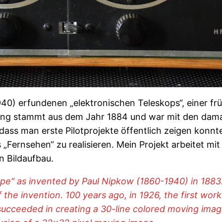
0) erfundenen „elektronischen Teleskops“, einer fr
ndung stammt aus dem Jahr 1884 und war mit den dama
t, dass man erste Pilotprojekte öffentlich zeigen kon
s „Fernsehen“ zu realisieren. Mein Projekt arbeitet mit
n Bildaufbau.
ope“ as invented by Paul Nipkow (1860-1940) in 1883.
 the invention. 100 years ago, in 1926, the first wor
succeeded in creating a 30-line colored moving image 