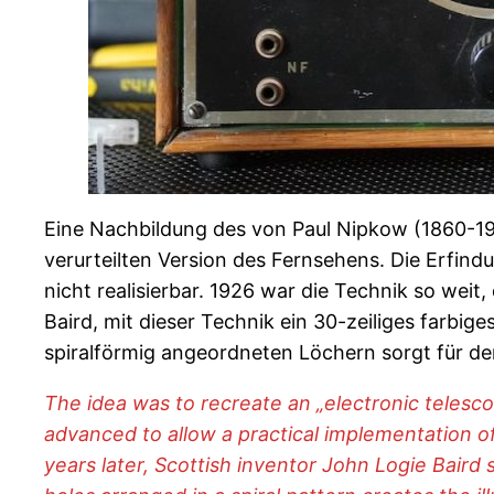
Eine Nachbildung des von Paul Nipkow (1860-194
verurteilten Version des Fernsehens. Die Erfi
nicht realisierbar. 1926 war die Technik so wei
Baird, mit dieser Technik ein 30-zeiliges farbige
spiralförmig angeordneten Löchern sorgt für de
The idea was to recreate an „electronic telesc
advanced to allow a practical implementation of
years later, Scottish inventor John Logie Baird 